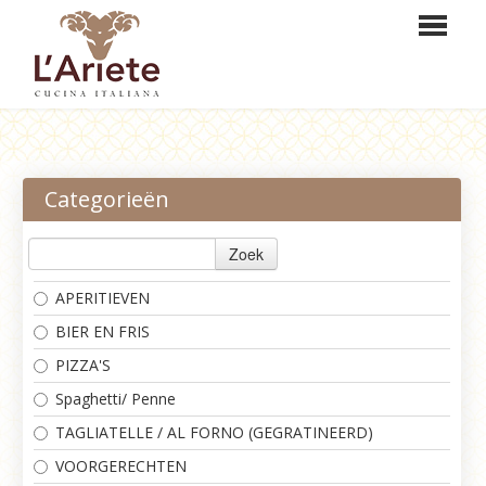
HOME
BESTELLEN
Categorieën
MENU
Zoek
RESERVEREN
APERITIEVEN
LOGIN
BIER EN FRIS
CONTACT
PIZZA'S
Spaghetti/ Penne
TAGLIATELLE / AL FORNO (GEGRATINEERD)
VOORGERECHTEN