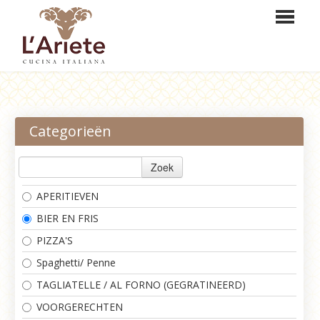
HOME
BESTELLEN
Categorieën
MENU
Zoek
RESERVEREN
APERITIEVEN
LOGIN
BIER EN FRIS
CONTACT
PIZZA'S
Spaghetti/ Penne
TAGLIATELLE / AL FORNO (GEGRATINEERD)
VOORGERECHTEN