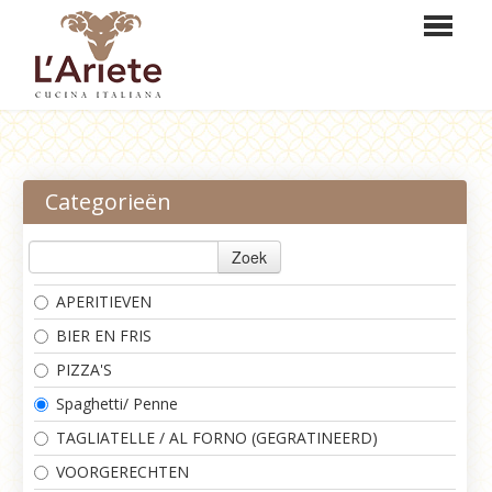
HOME
BESTELLEN
Categorieën
MENU
Zoek
RESERVEREN
APERITIEVEN
LOGIN
BIER EN FRIS
CONTACT
PIZZA'S
Spaghetti/ Penne
TAGLIATELLE / AL FORNO (GEGRATINEERD)
VOORGERECHTEN