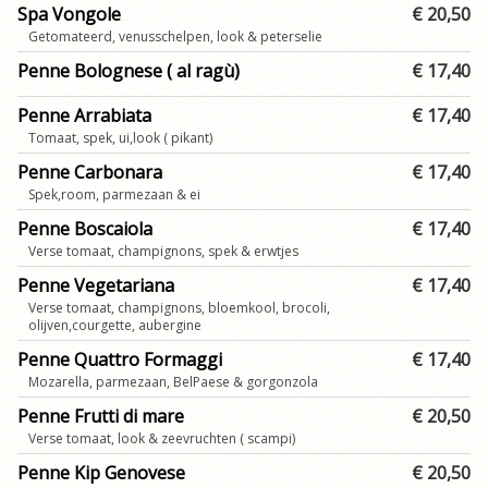
Spa Vongole
€ 20,50
Getomateerd, venusschelpen, look & peterselie
Penne Bolognese ( al ragù)
€ 17,40
Penne Arrabiata
€ 17,40
Tomaat, spek, ui,look ( pikant)
Penne Carbonara
€ 17,40
Spek,room, parmezaan & ei
Penne Boscaiola
€ 17,40
Verse tomaat, champignons, spek & erwtjes
Penne Vegetariana
€ 17,40
Verse tomaat, champignons, bloemkool, brocoli,
olijven,courgette, aubergine
Penne Quattro Formaggi
€ 17,40
Mozarella, parmezaan, BelPaese & gorgonzola
Penne Frutti di mare
€ 20,50
Verse tomaat, look & zeevruchten ( scampi)
Penne Kip Genovese
€ 20,50