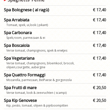
Spa Bolognese ( al ragù)
€ 17,40
Spa Arrabiata
€ 17,40
Tomaat, spek, ui,look ( pikant)
Spa Carbonara
€ 17,40
Spek,room, parmezaan & ei
Spa Boscaiola
€ 17,40
Verse tomaat, champignons, spek & erwtjes
Spa Vegetariana
€ 17,40
Verse tomaat, champignons, bloemkool, brocoli,
olijven,courgette, aubergine
Spa Quattro Formaggi
€ 17,40
Mozarella, parmezaan, BelPaese & gorgonzola
Spa Frutti di mare
€ 20,50
Verse tomaat, look & zeevruchten ( scampi)
Spa Kip Genovese
€ 20,50
Kip, pesto, tomaat, olijven & pijnboompitten